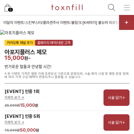
남은 시술/관리권 예약
0
남은 시술/관리권 종류 선택
이달의 이벤트
스킨부스터/콜라겐주사 이벤트
볼링크
[K써마지] 볼뉴머 리프팅
슈모드 
/
/
/
/
리프팅
카카오톡 채널 추가
홈페이지 예약/내원 고객
색소
아포지플러스 제모
제모
15,000
원~
여드름/모공
번거로운 털들과 안녕할 시간!
※ 본 이벤트 가격은 병원 자체 프로모션 기준으로 운영되며, 시술 예약 시점 및 병원 운영 정책
스킨부스터
에 따라 가격·구성·혜택이 변경되거나 종료될 수 있습니다.
스킨케어
[EVENT] 인중 1회
체형
시술 담기
자세히 보기 ->
항노화수액
15,000
20,000원
원
기타
[EVENT] 인중 5회
시술 담기
자세히 보기 ->
50,000
70,000원
원