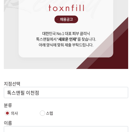
지점선택
톡스앤필 이천점
분류
의사
스텝
이름