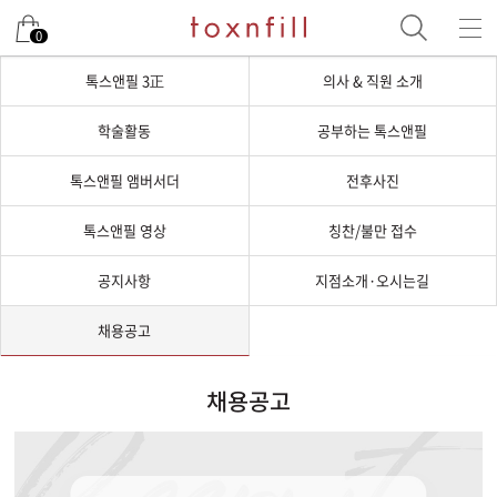
0
톡스앤필 3正
의사 & 직원 소개
학술활동
공부하는 톡스앤필
톡스앤필 앰버서더
전후사진
톡스앤필 영상
칭찬/불만 접수
공지사항
지점소개·오시는길
채용공고
채용공고