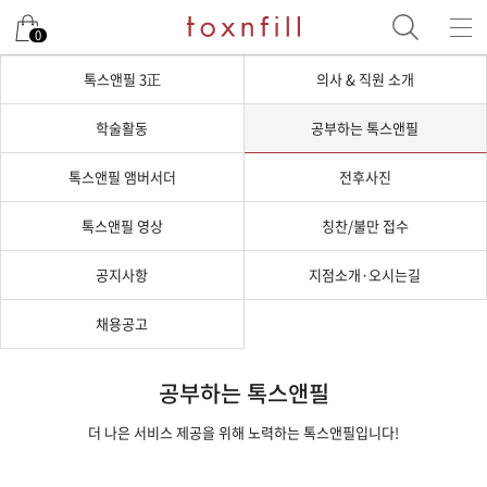
0
톡스앤필 3正
의사 & 직원 소개
학술활동
공부하는 톡스앤필
톡스앤필 앰버서더
전후사진
톡스앤필 영상
칭찬/불만 접수
공지사항
지점소개·오시는길
채용공고
공부하는 톡스앤필
더 나은 서비스 제공을 위해 노력하는 톡스앤필입니다!