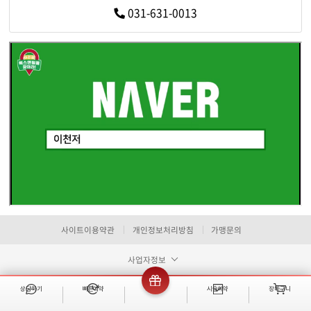
약도전송
전화연동
031-631-0013
네이버지도 어
네이버지도 어
경기 이천시 이섭대천로 1213,
경기 이천시 중리천로 105,
사이트이용약관
개인정보처리방침
가맹문의
시계탑빌딩 5층
HN유료주차장
사업자정보
카카오네비 어플리케이션 실행
카카오네비 어플리케이션 실행
티맵 어플리케이션 실행
티맵 어플리케이션 실행
카카오네비
카카오네비
티맵
티맵
상담하기
빠른예약
이벤트
시술예약
장바구니
빠른 예약