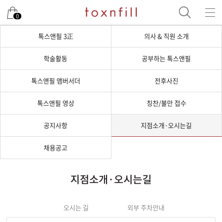
0
톡스앤필 3正
의사 & 직원 소개
학술활동
공부하는 톡스앤필
톡스앤필 앰버서더
전후사진
톡스앤필 영상
칭찬/불만 접수
공지사항
지점소개·오시는길
채용공고
지점소개·오시는길
오시는 길
외부 주차안내