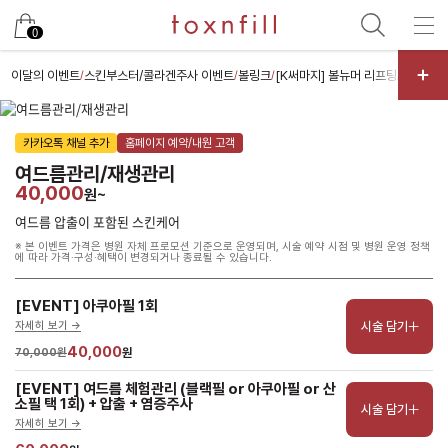
남은 시술/관리권 예약
0
남은 시술/관리권 종류 선택
이달의 이벤트
스킨부스터/콜라겐주사 이벤트
볼링크
[K써마지] 볼뉴머 리프팅
슈모드 
/
/
/
/
리프팅
카카오톡 채널 추가
홈페이지 예약/내원 고객
색소
여드름관리/재생관리
제모
40,000
원~
여드름/모공
여드름 압출이 포함된 스킨케어
※ 본 이벤트 가격은 병원 자체 프로모션 기준으로 운영되며, 시술 예약 시점 및 병원 운영 정책
스킨부스터
에 따라 가격·구성·혜택이 변경되거나 종료될 수 있습니다.
스킨케어
[EVENT] 아쿠아필 1회
체형
시술 담기
자세히 보기 ->
항노화수액
40,000
70,000원
원
기타
[EVENT] 여드름 체험관리 (블랙필 or 아쿠아필 or 산
소필 택 1회) + 압출 + 염증주사
시술 담기
자세히 보기 ->