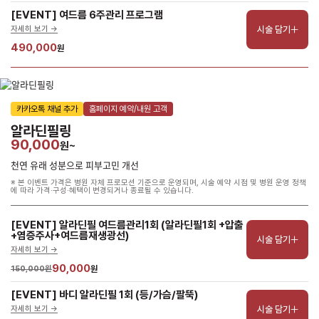
[EVENT] 여드름 6주관리 프로그램
시술 담기
자세히 보기 ->
490,000
원
카카오톡 채널 추가
홈페이지 예약/내원 고객
알라딘필링
90,000
원~
천연 유래 성분으로 피부고민 개선
※ 본 이벤트 가격은 병원 자체 프로모션 기준으로 운영되며, 시술 예약 시점 및 병원 운영 정책
에 따라 가격·구성·혜택이 변경되거나 종료될 수 있습니다.
[EVENT] 알라딘필 여드름관리1회 (알라딘필1회 +압출
+염증주사+여드름재생광선)
시술 담기
자세히 보기 ->
90,000
150,000원
원
[EVENT] 바디 알라딘필 1회 (등/가슴/팔뚝)
시술 담기
자세히 보기 ->