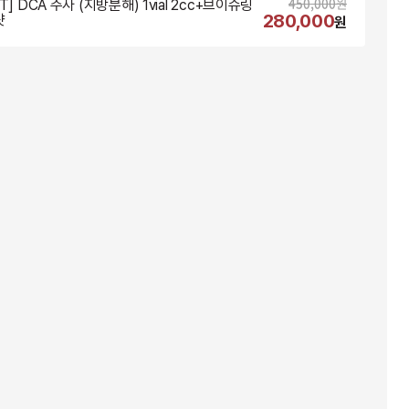
450,000
원
T] DCA 주사 (지방분해) 1vial 2cc+브이슈링
280,000
샷
원