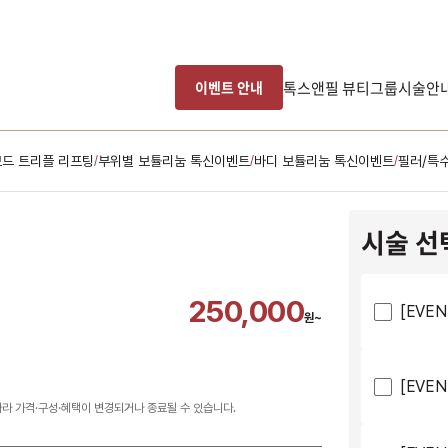
톡스앤필 뷰티그룹
시술안
이벤트 안내
드 트리플 리프팅
부위별 보튤리눔 톡신이벤트
바디 보튤리눔 톡신이벤트
필러/특
/
/
/
시술 선
250,000
[EVEN
원~
[EVEN
따라 가격·구성·혜택이 변경되거나 종료될 수 있습니다.