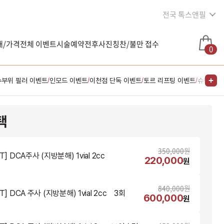
전국 톡스앤필
내/가격
전체 이벤트
시술예약
전후사진
칭찬/불만 접수
0
수부위 필러 이벤트
인모드 이벤트
이천점 단독 이벤트
토르 리프팅 이벤트
슈링크 
/
/
/
/
택
350,000
원
T] DCA주사 (지방분해) 1vial 2cc
220,000
원
840,000
원
T] DCA 주사 (지방분해) 1vial 2cc    3회
600,000
원