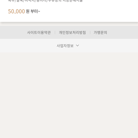
복부/팔뚝/허벅지/종아리/부유방의 지방분해시술
50,000
원 부터~
사이트이용약관
개인정보처리방침
가맹문의
사업자정보
장바구니 담기
예약하기