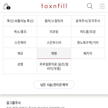
남은 시술/관리권 예약
0
남은 시술/관리권 종류 선택
톡신( 보튤리눔 톡신)
필러/스컬트라
윤곽주사/조각주사
리프팅
색소/홍조
리프팅
여드름/모공
색소
스킨케어
스킨부스터
항노화수액/기타
제모
여드름/모공
제모
체형
패키지
스킨부스터
성형
피부질환치료 (습진/알
스킨케어
러지/무좀)
체형
항노화수액
남은 시술/관리권 예약
기타
걸그룹주사