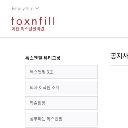
Family Site
이천 톡스앤필의원
공지
톡스앤필 뷰티그룹
톡스앤필 3正
의사 & 직원 소개
학술활동
공부하는 톡스앤필