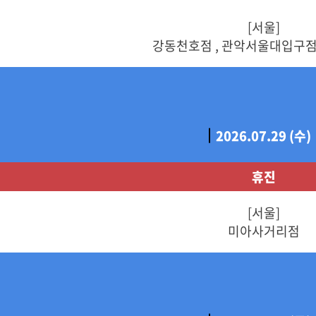
[서울]
강동천호점 , 관악서울대입구점
2026.07.29 (수)
휴진
[서울]
미아사거리점