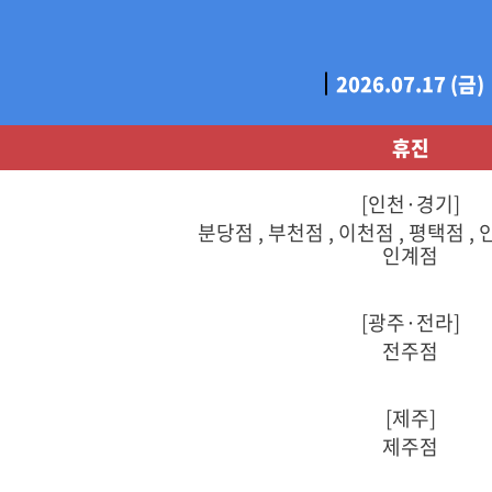
2026.07.17 (금)
휴진
[인천·경기]
분당점 , 부천점 , 이천점 , 평택점 ,
인계점
[광주·전라]
전주점
[제주]
제주점