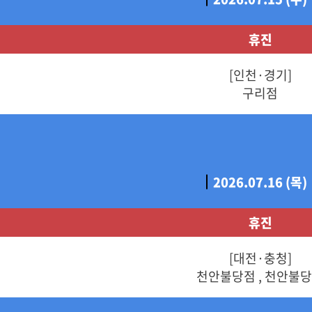
휴진
[인천·경기]
구리점
2026.07.16 (목)
휴진
[대전·충청]
천안불당점 , 천안불