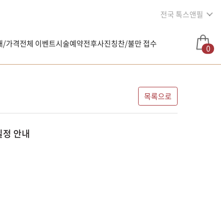
전국 톡스앤필
내/가격
전체 이벤트
시술예약
전후사진
칭찬/불만 접수
0
목록으로
일정 안내