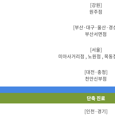
[강원]
원주점
[부산·대구·울산·경
부산서면점
[서울]
미아사거리점 , 노원점 , 목동점
[대전·충청]
천안신부점
단축 진료
[인천·경기]