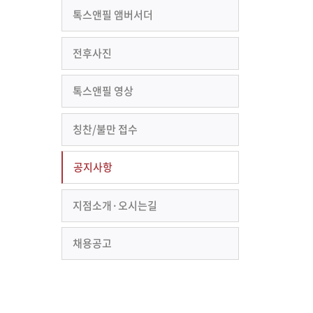
톡스앤필 앰버서더
전후사진
톡스앤필 영상
칭찬/불만 접수
공지사항
지점소개·오시는길
채용공고