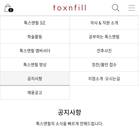
0
톡스앤필 3正
의사 & 직원 소개
학술활동
공부하는 톡스앤필
톡스앤필 앰버서더
전후사진
톡스앤필 영상
칭찬/불만 접수
공지사항
지점소개·오시는길
채용공고
공지사항
톡스앤필의 소식을 빠르게 전해드립니다.