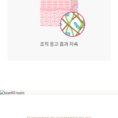
[K써마지] 볼뉴머 리프팅