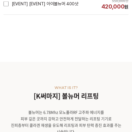
550,000
원
[EVENT] [EVENT] 아이볼뉴머 400샷
420,000
원
시술내용
WHAT IS IT?
[K써마지] 볼뉴머 리프팅
볼뉴머는 6.78Mhz 모노폴라RF 고주파 에너지를
피부 깊은 곳까지 강하고 안전하게 전달하는 리프팅 기기로
진피층부터 콜라겐 재생을 유도해 리프팅과 피부 탄력 증진 효과를 주는
시술입니다.