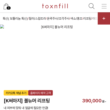
카카오
0
톡신( 보튤리눔 톡신)
필러/스컬트라
윤곽주사/조각주사
색소/홍조
리프팅
여드름/모공
/
/
/
/
/
/
카카오톡 채널 추가
홈페이지 예약 고객
[K써마지] 볼뉴머 리프팅
390,000
원~
내 피부에 맞춰 내 얼굴에 필요한 만큼!