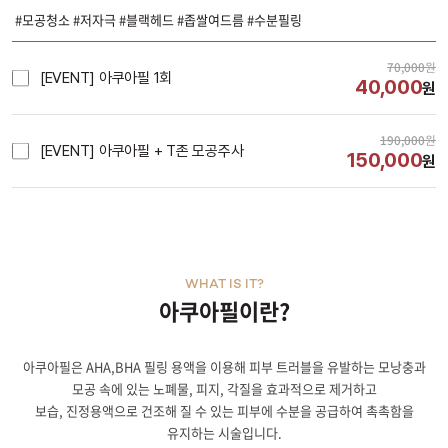
#모공청소 #저자극 #블랙헤드 #좁쌀여드름 #수분필링
70,000
원
[EVENT] 아쿠아필 1회
40,000
원
190,000
원
[EVENT] 아쿠아필 + T존 모공주사
150,000
원
WHAT IS IT?
아쿠아필이란?
아쿠아필은 AHA,BHA 필링 용액을 이용해 피부 트러블을 유발하는 모낭충과
모공 속에 있는 노폐물, 피지, 각질을 효과적으로 제거하고
보습, 진정용액으로 건조해 질 수 있는 피부에 수분을 공급하여 촉촉함을
유지하는 시술입니다.