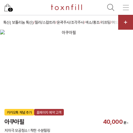
카카오
0
톡신( 보튤리눔 톡신)
필러/스컬트라
윤곽주사/조각주사
색소/홍조
리프팅
여드름/모공
/
/
/
/
/
/
카카오톡 채널 추가
홈페이지 예약 고객
아쿠아필
40,000
원~
저자극 모공청소 ! 착한 수분필링