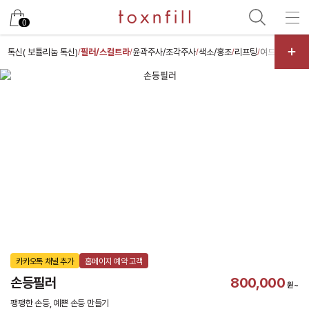
카카오
0
톡신( 보튤리눔 톡신)
필러/스컬트라
윤곽주사/조각주사
색소/홍조
리프팅
여드름/모공
/
/
/
/
/
/
카카오톡 채널 추가
홈페이지 예약 고객
손등필러
800,000
원~
팽팽한 손등, 예쁜 손등 만들기