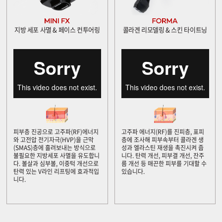
지방 세포 사멸 & 페이스 컨투어링
콜라겐 리모델링 & 스킨 타이트닝
피부층 진공으로 고주파(RF)에너지
고주파 에너지(RF)를 진피층, 표피
와 고전압 전기자극(HVP)을 근막
층에 조사해 피부속부터 콜라겐 생
(SMAS)층에 흘려보내는 방식으로
성과 엘라스틴 재생을 촉진시켜 줍
불필요한 지방세포 사멸을 유도합니
니다. 탄력 개선, 피부결 개선, 잔주
다. 볼살과 심부볼, 이중턱 개선으로
름 개선 등 매끈한 피부를 기대할 수
탄력 있는 V라인 리프팅에 효과적입
있습니다.
니다.