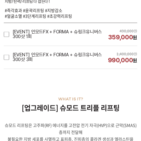
지방/ 탄력/ 리프팅 다 잡는다 !
#즉각효과 #윤곽리프팅 #지방감소
#얼굴소멸 #3단계리프팅 #초강력리프팅
490,000
원
[EVENT] 인모드FX + FORMA + 슈링크유니버스
359,000
300샷 1회
원
1,400,000
원
[EVENT] 인모드FX + FORMA + 슈링크유니버스
990,000
300샷 3회
원
WHAT IS IT?
[업그레이드] 슈모드 트리플 리프팅
슈모드 리프팅은 고주파(RF) 에너지를 고전압 전기 자극(HVP)으로 근막(SMAS)
층까지 전달해
불필요한 지방 세포를 사멸하고 표피층, 진피층의 콜라겐 생성과 엘라스틴을