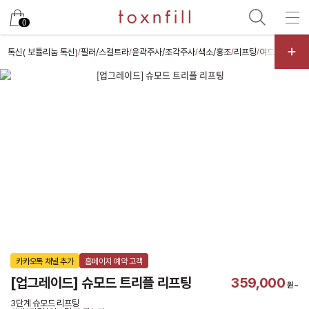
카카오
0
톡신( 보튤리눔 톡신)
필러/스컬트라
윤곽주사/조각주사
색소/홍조
리프팅
여드름/모공
/
/
/
/
/
/
카카오톡 채널 추가
홈페이지 예약 고객
[업그레이드] 슈모드 트리플 리프팅
359,000
원~
3단계 슈모드 리프팅