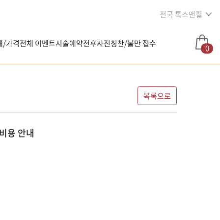
전국 톡스앤필
내/가격
전체 이벤트
시술예약
전후사진
칭찬/불만 접수
0
목록으로
비용 안내