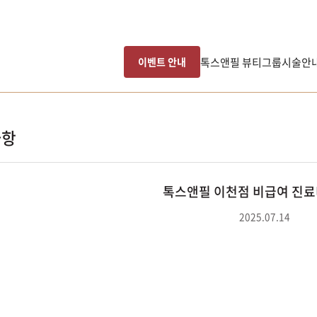
톡스앤필 뷰티그룹
시술안
이벤트 안내
사항
톡스앤필 이천점 비급여 진료
2025.07.14