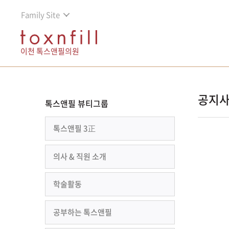
Family Site
이천 톡스앤필의원
공지
톡스앤필 뷰티그룹
톡스앤필 3正
의사 & 직원 소개
학술활동
공부하는 톡스앤필