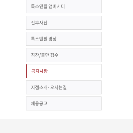
톡스앤필 앰버서더
전후사진
톡스앤필 영상
칭찬/불만 접수
공지사항
지점소개·오시는길
채용공고