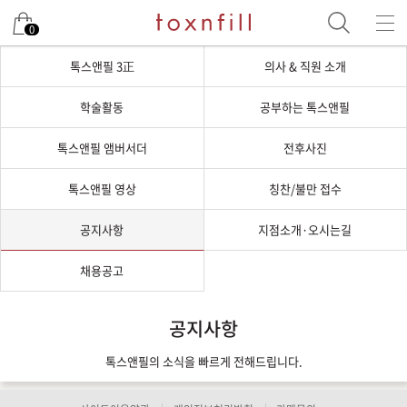
0
톡스앤필 3正
의사 & 직원 소개
학술활동
공부하는 톡스앤필
톡스앤필 앰버서더
전후사진
톡스앤필 영상
칭찬/불만 접수
공지사항
지점소개·오시는길
채용공고
공지사항
톡스앤필의 소식을 빠르게 전해드립니다.