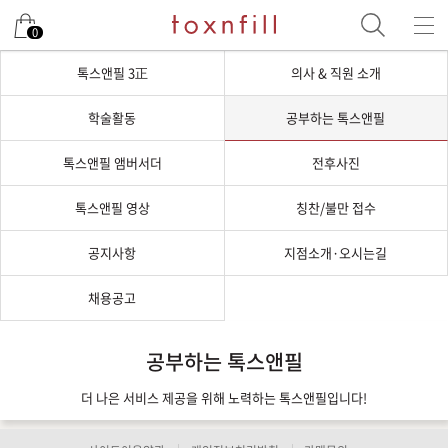
0
톡스앤필 3正
의사 & 직원 소개
학술활동
공부하는 톡스앤필
톡스앤필 앰버서더
전후사진
톡스앤필 영상
칭찬/불만 접수
공지사항
지점소개·오시는길
채용공고
공부하는 톡스앤필
더 나은 서비스 제공을 위해 노력하는 톡스앤필입니다!