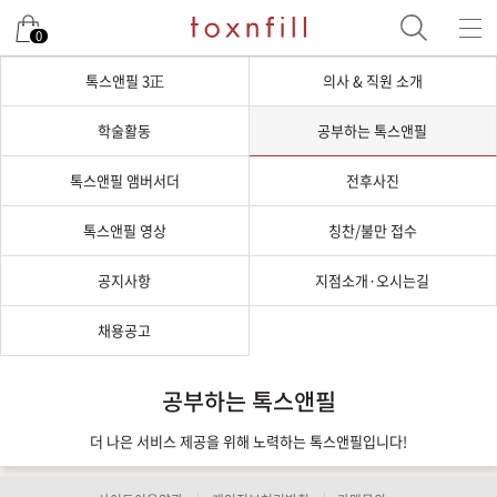
0
톡스앤필 3正
의사 & 직원 소개
학술활동
공부하는 톡스앤필
톡스앤필 앰버서더
전후사진
톡스앤필 영상
칭찬/불만 접수
공지사항
지점소개·오시는길
채용공고
공부하는 톡스앤필
더 나은 서비스 제공을 위해 노력하는 톡스앤필입니다!