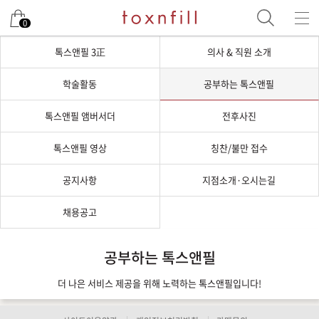
0
톡스앤필 3正
의사 & 직원 소개
학술활동
공부하는 톡스앤필
톡스앤필 앰버서더
전후사진
톡스앤필 영상
칭찬/불만 접수
공지사항
지점소개·오시는길
채용공고
공부하는 톡스앤필
더 나은 서비스 제공을 위해 노력하는 톡스앤필입니다!