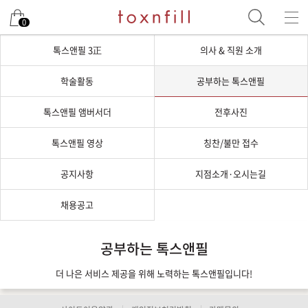
0
톡스앤필 3正
의사 & 직원 소개
학술활동
공부하는 톡스앤필
톡스앤필 앰버서더
전후사진
톡스앤필 영상
칭찬/불만 접수
공지사항
지점소개·오시는길
채용공고
공부하는 톡스앤필
더 나은 서비스 제공을 위해 노력하는 톡스앤필입니다!