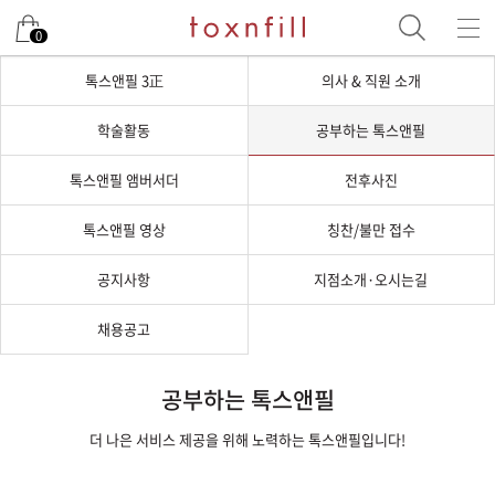
0
톡스앤필 3正
의사 & 직원 소개
학술활동
공부하는 톡스앤필
톡스앤필 앰버서더
전후사진
톡스앤필 영상
칭찬/불만 접수
공지사항
지점소개·오시는길
채용공고
공부하는 톡스앤필
더 나은 서비스 제공을 위해 노력하는 톡스앤필입니다!