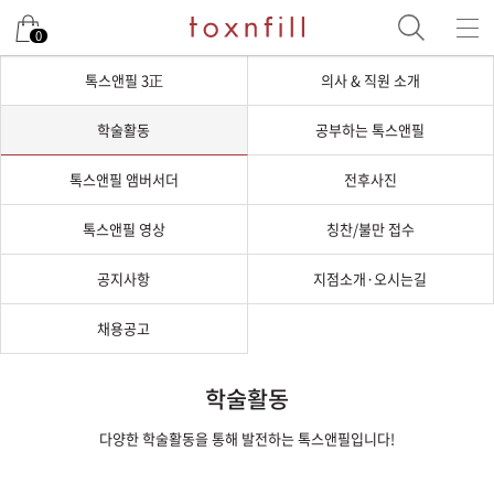
0
톡스앤필 3正
의사 & 직원 소개
학술활동
공부하는 톡스앤필
톡스앤필 앰버서더
전후사진
톡스앤필 영상
칭찬/불만 접수
공지사항
지점소개·오시는길
채용공고
학술활동
다양한 학술활동을 통해 발전하는 톡스앤필입니다!