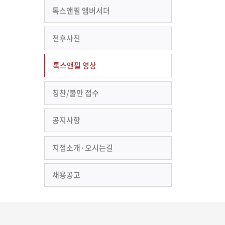
톡스앤필 앰버서더
전후사진
톡스앤필 영상
칭찬/불만 접수
공지사항
지점소개·오시는길
채용공고