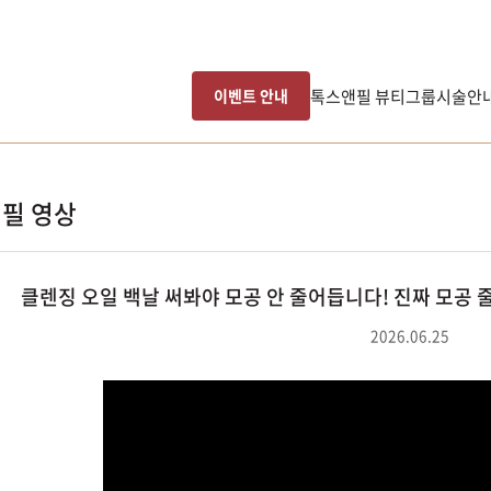
톡스앤필 뷰티그룹
시술안
이벤트 안내
필 영상
클렌징 오일 백날 써봐야 모공 안 줄어듭니다! 진짜 모공 
2026.06.25