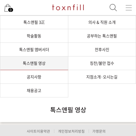
0
톡스앤필 3正
의사 & 직원 소개
학술활동
공부하는 톡스앤필
톡스앤필 앰버서더
전후사진
톡스앤필 영상
칭찬/불만 접수
공지사항
지점소개·오시는길
채용공고
톡스앤필 영상
사이트이용약관
개인정보처리방침
가맹문의