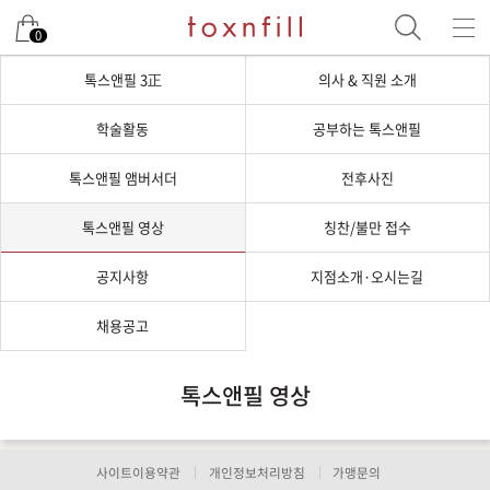
0
톡스앤필 3正
의사 & 직원 소개
학술활동
공부하는 톡스앤필
톡스앤필 앰버서더
전후사진
톡스앤필 영상
칭찬/불만 접수
공지사항
지점소개·오시는길
채용공고
톡스앤필 영상
사이트이용약관
개인정보처리방침
가맹문의