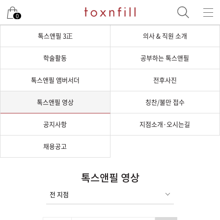
0
톡스앤필 3正
의사 & 직원 소개
학술활동
공부하는 톡스앤필
톡스앤필 앰버서더
전후사진
톡스앤필 영상
칭찬/불만 접수
공지사항
지점소개·오시는길
채용공고
톡스앤필 영상