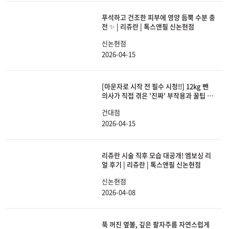
푸석하고 건조한 피부에 영양 듬뿍 수분 충
전 ✨ | 리쥬란 | 톡스앤필 신논현점
신논현점
2026-04-15
[마운자로 시작 전 필수 시청!!] 12kg 뺀
의사가 직접 겪은 '진짜' 부작용과 꿀팁 다
털어드립니다!
건대점
2026-04-15
리쥬란 시술 직후 모습 대공개! 엠보싱 리
얼 후기 | 리쥬란 | 톡스앤필 신논현점
신논현점
2026-04-08
푹 꺼진 옆볼, 깊은 팔자주름 자연스럽게