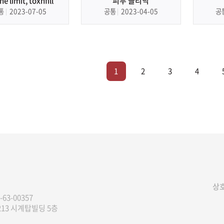
the limit, toxnfill
피부 클리닉
통
2023-07-05
공통
2023-04-05
공
1
2
3
4
상호
-63-00357
13 시계탑빌딩 5층